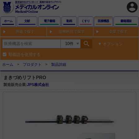
account_circle
ホーム
文献
電子書籍
動画
くすり
医療機器
書籍通販
用途で探す
診療科目で探す
企業で探す
search
オプション
類義語を使用する
ホーム
プロダクト
製品詳細
まきづめリフトPRO
製造販売企業:
JPS株式会社