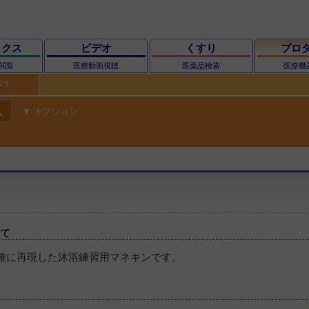
ックス
ビデオ
くすり
プロ
閲覧
医療動画視聴
医薬品検索
医療機
探す
ch
オプション
いて
確に再現した沐浴練習用マネキンです。