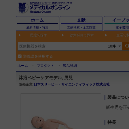
ホーム
文献
イーブ
最新情報・特集
文献検索・全文閲覧
電子書籍
用途で探す
診療科目で探す
企業で
sear
類義語を使用する
ホーム
プロダクト
製品詳細
沐浴ベビーケアモデル, 男児
販売企業:
日本スリービー・サイエンティフィック株式会社
製品につ
新生児を正
特長