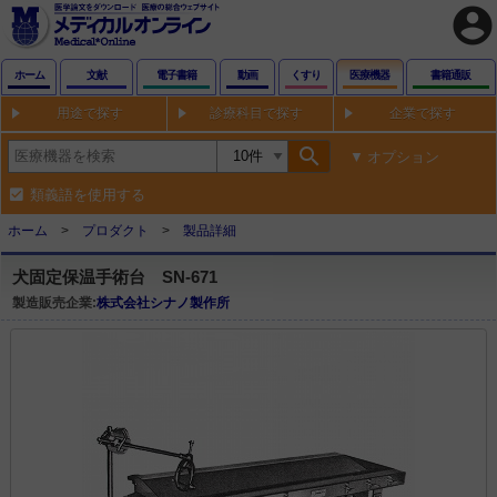
account_circle
ホーム
文献
電子書籍
動画
くすり
医療機器
書籍通販
用途で探す
診療科目で探す
企業で探す
search
オプション
類義語を使用する
ホーム
プロダクト
製品詳細
犬固定保温手術台 SN-671
製造販売企業:
株式会社シナノ製作所