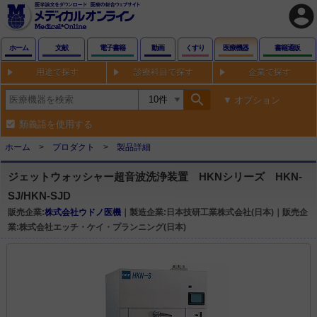
account_circle
ホーム
文献
電子書籍
動画
くすり
医療機器
書籍通販
用途で探す
診療科目で探す
企業で探す
search
オプション
類義語を使用する
ホーム
プロダクト
製品詳細
ジェットウォッシャー超音波洗浄装置 HKNシリーズ HKN-
SJ/HKN-SJD
販売企業:
株式会社ウドノ医機
｜製造企業:日本技研工業株式会社(日本)｜販売企
業:株式会社エッチ・ケイ・プランニング(日本)