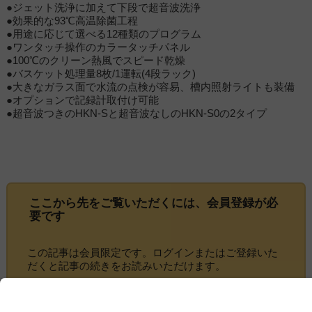
●ジェット洗浄に加えて下段で超音波洗浄
●効果的な93℃高温除菌工程
●用途に応じて選べる12種類のプログラム
●ワンタッチ操作のカラータッチパネル
●100℃のクリーン熱風でスピード乾燥
●バスケット処理量8枚/1運転(4段ラック)
●大きなガラス面で水流の点検が容易、槽内照射ライトも装備
●オプションで記録計取付け可能
●超音波つきのHKN-Sと超音波なしのHKN-S0の2タイプ
ここから先をご覧いただくには、
会員登録
が必
要です
この記事は会員限定です。ログインまたはご登録いた
だくと記事の続きをお読みいただけます。
ログイン画面にすすむ