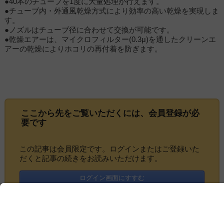
●40本のチューブを1度に大量処理が行えます。
●チューブ内・外通風乾燥方式により効率の高い乾燥を実現しま
す。
●ノズルはチューブ径に合わせて交換が可能です。
●乾燥エアーは、マイクロフィルター(0.3μ)を通したクリーンエ
アーの乾燥によりホコリの再付着を防ぎます。
ここから先をご覧いただくには、
会員登録
が必
要です
この記事は会員限定です。ログインまたはご登録いた
だくと記事の続きをお読みいただけます。
ログイン画面にすすむ
会員登録にすすむ