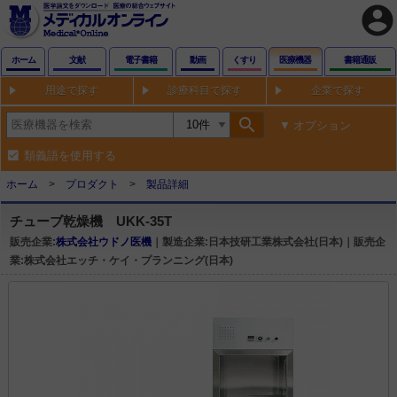
account_circle
ホーム
文献
電子書籍
動画
くすり
医療機器
書籍通販
用途で探す
診療科目で探す
企業で探す
search
オプション
類義語を使用する
ホーム
プロダクト
製品詳細
チューブ乾燥機 UKK-35T
販売企業:
株式会社ウドノ医機
｜製造企業:日本技研工業株式会社(日本)｜販売企
業:株式会社エッチ・ケイ・プランニング(日本)