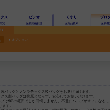
ックス
ビデオ
くすり
プロ
閲覧
医療動画視聴
医薬品検索
医療機
探す
ch
オプション
ス製バッグとノンラテックス製バッグをお選び頂けます。
ックス製バッグは抗原とならず、安心してお使い頂けます。
ルブは90°の範囲でしか回転しません。不意にバルブがオフになる
けます。