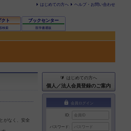
はじめての方へ
ヘルプ・お問い合わせ
ダクト
ブックセンター
器検索
医学書通販
はじめての方へ
個人／法人会員登録のご案内
lock
会員ログイン
ID
ことがなく、安全
パスワード