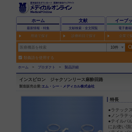
ホーム
文献
イーブ
最新情報・特集
文献検索・全文閲覧
電子書籍
用途で探す
診療科目で探す
企業で
sear
類義語を使用する
ホーム
プロダクト
製品詳細
インスピロン ジャクソンリース麻酔回路
製造販売企業:
エム・シー・メディカル株式会社
特長
●ラテック
●ノンラテ
●テイルバ
にお使い頂