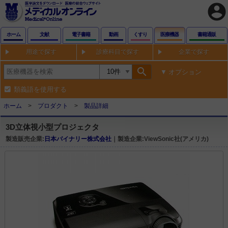
account_circle
ホーム
文献
電子書籍
動画
くすり
医療機器
書籍通販
用途で探す
診療科目で探す
企業で探す
search
オプション
類義語を使用する
ホーム
プロダクト
製品詳細
3D立体視小型プロジェクタ
製造販売企業:
日本バイナリー株式会社
｜製造企業:ViewSonic社(アメリカ)