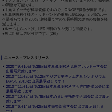
●オプションでイエローフィルターを装着できますので、照明色
の調整が可能です。
●手元スイッチが標準装備ですので、ON/OFF操作が簡便です。
●耳鼻咽喉科仕様のヘッドバンドの重量は約155g、2.5倍のルー
ペ装着時でも約280gと超軽量ですので長時間の診察の負担を軽
減します。
●ルーペを八ネ上げ、LED照明のみの使用も可能です。
●焦点距離は選択可能です。(2種)
ニュース・プレスリリース
2020年9月10日 第38回日本耳鼻咽喉科免疫アレルギー学会に
出展展示致します！
2019年11月26日 第12回アジア太平洋人工内耳シンポジウム
(APSCI2019)に出展展示致します！
2019年11月15日 第33回日本耳鼻咽喉科学会専門医講習会に出
展展示致します！
2019年10月24日 第78回日本めまい平衡医学会総会に出展展示
致します！
2018年6月14日 第42回日本頭頸部癌学会に出展展示致しま
す！