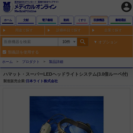
account_circle
ホーム
文献
電子書籍
動画
くすり
医療機器
書籍通販
用途で探す
診療科目で探す
企業で探す
search
オプション
類義語を使用する
ホーム
プロダクト
製品詳細
ハマット・スーパーLEDヘッドライトシステム(3.0倍ルーペ付)
製造販売企業:
日本ライト株式会社