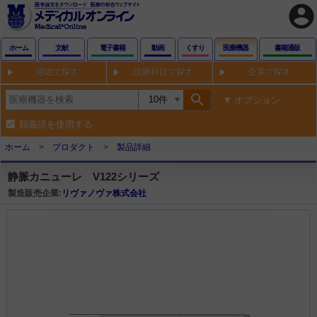
account_circle
ホーム
文献
電子書籍
動画
くすり
医療機器
書籍通販
用途で探す
診療科目で探す
企業で探す
search
オプション
類義語を使用する
ホーム
プロダクト
製品詳細
静脈カニューレ V122シリーズ
製造販売企業:
リヴァノヴァ株式会社