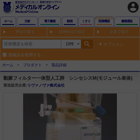
account_circle
ホーム
文献
電子書籍
動画
くすり
医療機器
書籍通販
用途で探す
診療科目で探す
企業で探す
search
オプション
類義語を使用する
ホーム
プロダクト
製品詳細
動脈フィルター一体型人工肺 シンセシスM(モジュール単体)
製造販売企業:
リヴァノヴァ株式会社