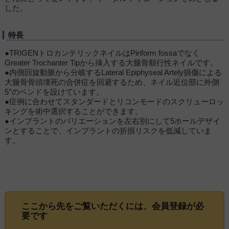
した。
特長
●TRIGENトロカンテリックネイルはPiriform fossaでなく
Greater Trochanter Tipから挿入する大腿骨順行性ネイルです。
●内側回旋動脈から分岐するLateral Epiphyseal Artely損傷による
大腿骨骨頭壊死の合併症を回避するため、ネイル近位部に外側
5°のベンドを設けています。
●症例に合わせてスタンダードとリコンモードのスクリューロッ
キングを術中選択することができます。
●インプラントのバリエーションを左右別にして5ホールデザイ
ンとすることで、インプラントの折損リスクを低減していま
す。
ここから先をご覧いただくには、
会員登録
が必
要です