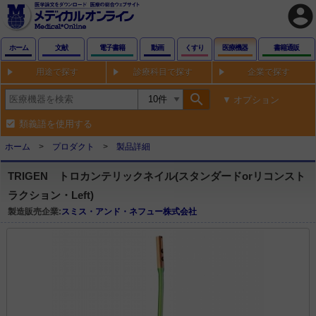
account_circle
ホーム
文献
電子書籍
動画
くすり
医療機器
書籍通販
用途で探す
診療科目で探す
企業で探す
search
オプション
類義語を使用する
ホーム
プロダクト
製品詳細
TRIGEN トロカンテリックネイル(スタンダードorリコンスト
ラクション・Left)
製造販売企業:
スミス・アンド・ネフュー株式会社