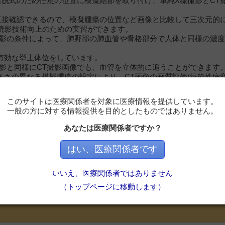
着脱式のため任意の位置に模擬結節を取り付け、単純X線撮影とCT
直接確認できるので、模擬腫瘍の位置など画像と比較して三次元的
読影技術向上のための実習ができます。
撮影の条件によって、肺野部の肺血管や骨格部分で人体と同様の濃
に有効な挙上体位をしています。
撮影と同様にCT撮影画像でも、血管を立体的に追うことができます
大きさの異なる模擬腫瘍の設定により、CT画像の画質評価(結節性病
ます。
このサイトは医療関係者を対象に医療情報を提供しています。
一般の方に対する情報提供を目的としたものではありません。
あなたは医療関係者ですか？
はい、医療関係者です
必要です
いいえ、医療関係者ではありません
ただくと記事の続きをお読みいただけます。
（トップページに移動します）
会員