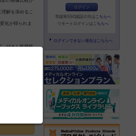
撮影の画像比較が
ログイン
に理解を深めるこ
学認等SSO認証の方は
こちらへ
度変化が得られま
リモートログインは
こちらへ
。
ログインできない場合はこちらへ
変、びまん性肺疾
登録にすすむ