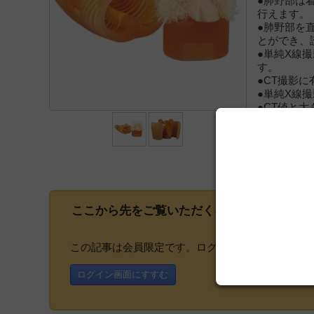
●肺野部は
行えます。
●肺野部を
とができ、
●単純X線
す。
●CT撮影
●単純X線
●CT値と
患)ができ
ここから先をご覧いただくには、
会員登録
が
この記事は会員限定です。ログインまたはご登録い
ログイン画面にすすむ