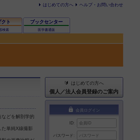
はじめての方へ
ヘルプ・お問い合わせ
ダクト
ブックセンター
器検索
医学書通販
はじめての方へ
個人／法人会員登録のご案内
lock
会員ログイン
造などを解剖学的
ID
した単純X線撮影
パスワード