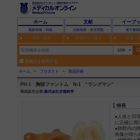
ホーム
文献
イーブ
最新情報・特集
文献検索・全文閲覧
電子書籍
用途で探す
診療科目で探す
企業で
sear
類義語を使用する
ホーム
プロダクト
製品詳細
PH-1 胸部ファントム N-1 “ラングマン”
製造販売企業:
株式会社京都科学
特長
●人体と同
に正確に再
●肺野内の
画像が得ら