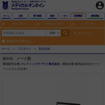
account_circle
ホーム
文献
電子書籍
動画
くすり
医療機器
書籍通販
用途で探す
診療科目で探す
企業で探す
search
オプション
類義語を使用する
ホーム
プロダクト
製品詳細
伝の心 ノート型
製造販売企業:
パシフィックサプライ株式会社
｜製造企業:株式会社日立ケーイ
ーシステムズ(日本)