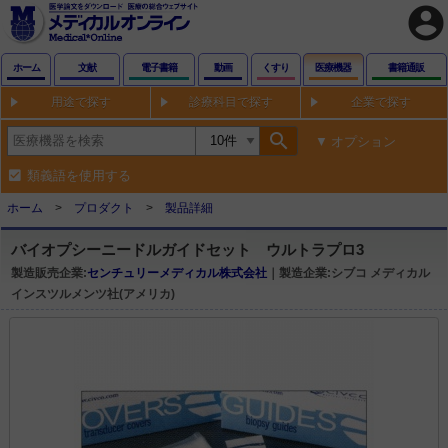
account_circle
ホーム
文献
電子書籍
動画
くすり
医療機器
書籍通販
用途で探す
診療科目で探す
企業で探す
search
オプション
類義語を使用する
ホーム
プロダクト
製品詳細
バイオプシーニードルガイドセット ウルトラプロ3
製造販売企業:
センチュリーメディカル株式会社
｜製造企業:シブコ メディカル
インスツルメンツ社(アメリカ)