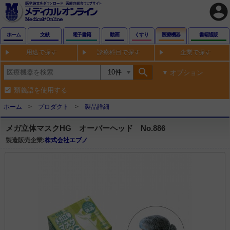
account_circle
ホーム
文献
電子書籍
動画
くすり
医療機器
書籍通販
用途で探す
診療科目で探す
企業で探す
search
オプション
類義語を使用する
ホーム
プロダクト
製品詳細
メガ立体マスクHG オーバーヘッド No.886
製造販売企業:
株式会社エブノ