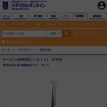
account_circle
ホーム
文献
電子書籍
動画
くすり
医療機器
書籍通販
用途で探す
診療科目で探す
企業で探す
search
オプション
類義語を使用する
ホーム
プロダクト
製品詳細
チーピン(外科用ピンセット) ギザ付
製造販売企業:
有限会社アイ・デント