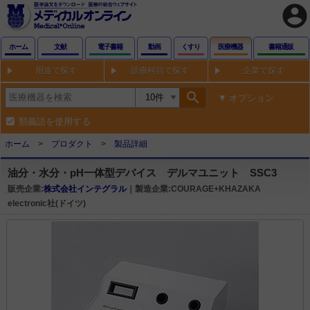
account_circle
ホーム
文献
電子書籍
動画
くすり
医療機器
書籍通販
用途で探す
診療科目で探す
企業で探す
search
オプション
類義語を使用する
ホーム
プロダクト
製品詳細
油分・水分・pH一体型デバイス デルマユニット SSC3
販売企業:
株式会社インテグラル
｜製造企業:COURAGE+KHAZAKA
electronic社(ドイツ)