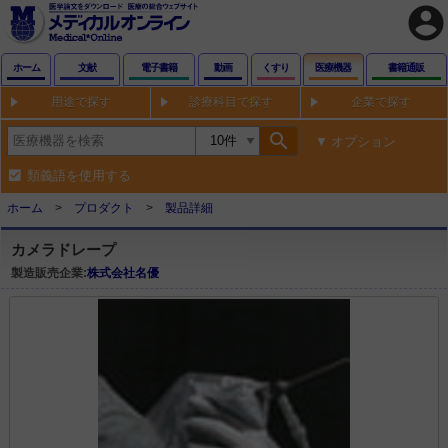
account_circle
ホーム
文献
電子書籍
動画
くすり
医療機器
書籍通販
用途で探す
診療科目で探す
企業で探す
search
オプション
類義語を使用する
ホーム
プロダクト
製品詳細
カメラドレープ
製造販売企業:
株式会社名優