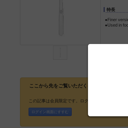
特長
●Finer versi
●Used in foo
ここから先をご覧いただくには、
会員登録
が
この記事は会員限定です。ログインまたはご登録い
ログイン画面にすすむ