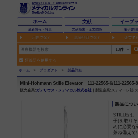
ホーム
文献
イーブ
最新情報・特集
文献検索・全文閲覧
電子書籍
用途で探す
診療科目で探す
企業で
sear
類義語を使用する
ホーム
プロダクト
製品詳細
Mini-Hohmann Stille Elevator 111-22565-6/111-22565-8
販売企業:
ガデリウス・メディカル株式会社
｜製造企業:スティーレ社(ス
製品につ
STILLE
子)を取り
めに必要な
兼ね備えて