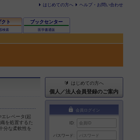
はじめての方へ
ヘルプ・お問い合わせ
ダクト
ブックセンター
器検索
医学書通販
はじめての方へ
個人／法人会員登録のご案内
lock
会員ログイン
やエレベータ(起
組織を処置するた
ID
十分な柔軟性を
パスワード