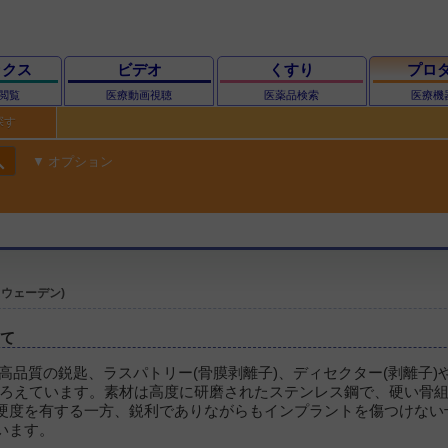
ックス
ビデオ
くすり
プロ
閲覧
医療動画視聴
医薬品検索
医療機
探す
ch
オプション
ウェーデン)
いて
は、高品質の鋭匙、ラスパトリー(骨膜剥離子)、ディセクター(剥離子)
そろえています。素材は高度に研磨されたステンレス鋼で、硬い骨
硬度を有する一方、鋭利でありながらもインプラントを傷つけない
います。