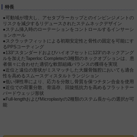
特長
●可動域が増大し、アセタブラーカップとのインピンジメントの
リスクを減少するリデュースされたステムネックデザイン
●ステム挿入時のローテーションをコントロールするインサーシ
ョンホール
●スクラッチフィットによる初期安定性と骨性の固定を可能にす
るPPSコーティング
●133°スタンダードおよびハイオフセットに123°のネックアング
ルを加えたTaperloc Completeの3種類のネックオプションは、患
者個々に合わせた適切な軟部組織バランスの獲得を実現
●近位と遠位の形状がミスマッチした大腿骨髄腔においても適合
性を高めるスムースディスタルトランジション
●低い弾性率により、応力を分散し骨質を保つチタン合金を使用
●近位での荷重分散、骨温存、回旋抵抗力を高めるフラットテー
パードウェッジ形状
●Full-lengthおよびMicroplastyの2種類のステム長からの選択が可
能