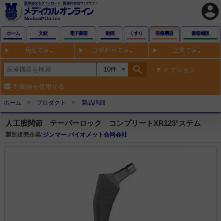
account_circle
ホーム
文献
電子書籍
動画
くすり
医療機器
書籍通販
用途で探す
診療科目で探す
企業で探す
search
オプション
類義語を使用する
ホーム
プロダクト
製品詳細
人工股関節 テーパーロック コンプリートXR123°ステム
製造販売企業:
ジンマー バイオメット合同会社