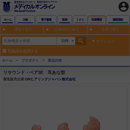
account_circle
ホーム
文献
電子書籍
動画
くすり
医療機器
書籍通販
用途で探す
診療科目で探す
企業で探す
search
オプション
類義語を使用する
ホーム
プロダクト
製品詳細
リサウンド・ベア3E 耳あな型
製造販売企業:
GNヒアリングジャパン株式会社