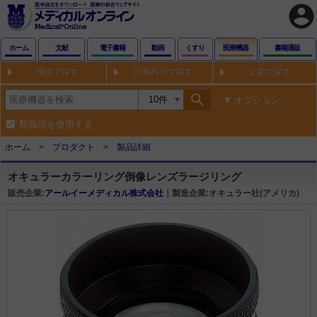
account_circle
ホーム
文献
電子書籍
動画
くすり
医療機器
書籍通販
用途で探す
診療科目で探す
企業で探す
search
オプション
類義語を使用する
ホーム
プロダクト
製品詳細
オキュラーカラーリング倒像レンズラージリング
販売企業:
アールイーメディカル株式会社
｜製造企業:オキュラー社(アメリカ)