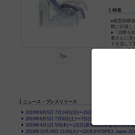
特長
●新型頸椎
椎に伝達し
●「治療を
者さんに安
ドを流して
●トラック
しながらも
●シートは
を軽減しま
●ヒーター
ニュース・プレスリリース
2019年6月5日 7月14日(日)〜15日(月・祝)第32回
2019年6月5日 7月6日(土)〜7日(日)第31回日本運動器
2019年4月1日 5/9(木)〜12(日)第92回日本整形外科
2018年10月24日 11/20(火)〜22(木)HOSPEX Japan 20