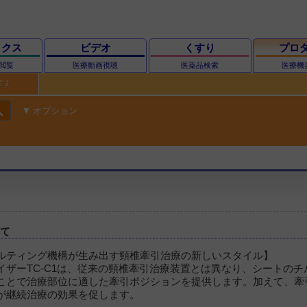
ックス
ビデオ
くすり
プロ
閲覧
医療動画視聴
医薬品検索
医療機
探す
ch
オプション
いて
ルティング機構が生み出す頸椎牽引治療の新しいスタイル】
イザーTC-C1は、従来の頸椎牽引治療装置とは異なり、シートのチ
ことで治療部位に適した牽引ポジションを提供します。加えて、牽
が継続治療の効果を促します。