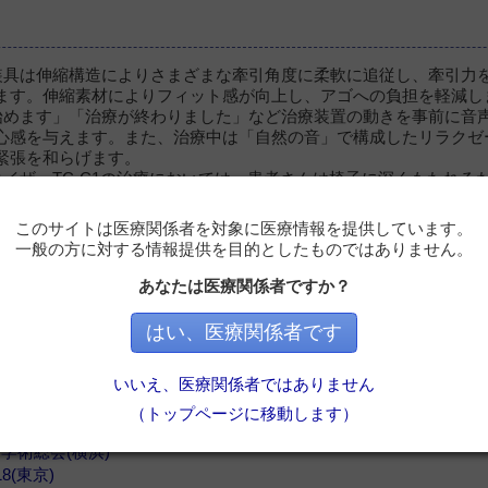
装具は伸縮構造によりさまざまな牽引角度に柔軟に追従し、牽引力
ます。伸縮素材によりフィット感が向上し、アゴへの負担を軽減し
始めます」「治療が終わりました」など治療装置の動きを事前に音
心感を与えます。また、治療中は「自然の音」で構成したリラクゼ
緊張を和らげます。
タイザーTC-C1の治療においては、患者さんは椅子に深くもたれる
安定した治療姿勢を維持することができます。
頸椎付近を中心にチルティングするので、頭の移動距離が小さく、
このサイトは医療関係者を対象に医療情報を提供しています。
す。
一般の方に対する情報提供を目的としたものではありません。
内蔵の首暖枕を標準装備。患者さんがリラックスして快適に治療を
あなたは医療関係者ですか？
はい、医療関係者です
いいえ、医療関係者ではありません
日本臨床整形外科学会学術集会(神戸)
（トップページに移動します）
科学会(岡山)
学会学術総会(横浜)
18(東京)