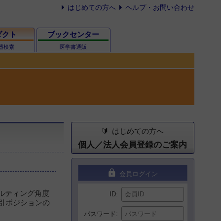
はじめての方へ
ヘルプ・お問い合わせ
ダクト
ブックセンター
器検索
医学書通販
はじめての方へ
個人／法人会員登録のご案内
lock
会員ログイン
ルティング角度
ID
引ポジションの
パスワード