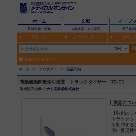
ホーム
文献
イーブ
最新情報・特集
文献検索・全文閲覧
電子書籍
用途で探す
診療科目で探す
企業で
sear
類義語を使用する
ホーム
プロダクト
製品詳細
電動自動間歇牽引装置 トラックタイザー TC-C1
製造販売企業:
ミナト医科学株式会社
製品につ
【独創のチ
トラックタ
を制御する
高い再現性