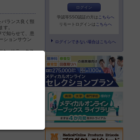
ログイン
学認等SSO認証の方は
こちらへ
をバランス良く頸
リモートログインは
こちらへ
ます。
声で知らせて、患
ーションサウン
ログインできない場合はこちらへ
だけ。リラックス
患者さんの不安感
受けられます。