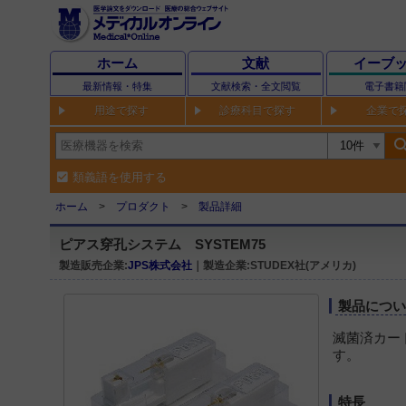
ホーム
文献
イーブ
最新情報・特集
文献検索・全文閲覧
電子書籍
用途で探す
診療科目で探す
企業で
sear
類義語を使用する
ホーム
プロダクト
製品詳細
ピアス穿孔システム SYSTEM75
製造販売企業:
JPS株式会社
｜製造企業:STUDEX社(アメリカ)
製品につ
滅菌済カー
す。
特長