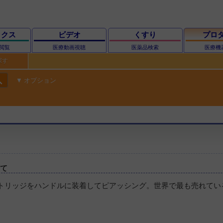
ックス
ビデオ
くすり
プロ
閲覧
医療動画視聴
医薬品検索
医療機
探す
ch
オプション
いて
トリッジをハンドルに装着してピアッシング。世界で最も売れてい