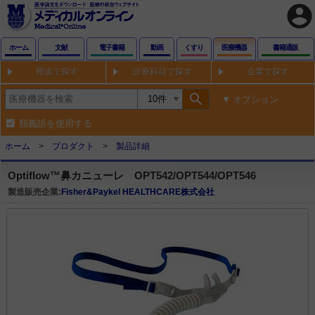
account_circle
ホーム
文献
電子書籍
動画
くすり
医療機器
書籍通販
用途で探す
診療科目で探す
企業で探す
search
オプション
類義語を使用する
ホーム
プロダクト
製品詳細
Optiflow™鼻カニューレ OPT542/OPT544/OPT546
製造販売企業:
Fisher&Paykel HEALTHCARE株式会社