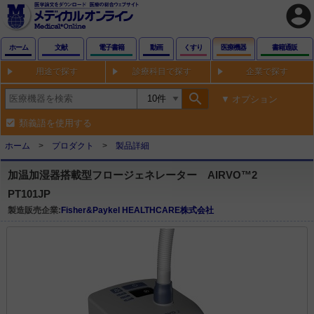
account_circle
ホーム
文献
電子書籍
動画
くすり
医療機器
書籍通販
用途で探す
診療科目で探す
企業で探す
search
オプション
類義語を使用する
ホーム
プロダクト
製品詳細
加温加湿器搭載型フロージェネレーター AIRVO™2
PT101JP
製造販売企業:
Fisher&Paykel HEALTHCARE株式会社