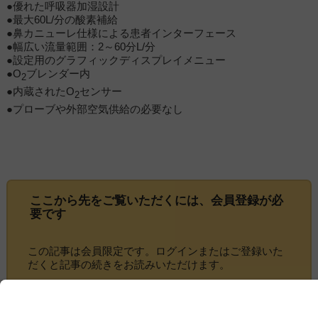
●優れた呼吸器加湿設計
●最大60L/分の酸素補給
●鼻カニューレ仕様による患者インターフェース
●幅広い流量範囲：2～60分L/分
●設定用のグラフィックディスプレイメニュー
●O
ブレンダー内
2
●内蔵されたO
センサー
2
●プローブや外部空気供給の必要なし
ここから先をご覧いただくには、
会員登録
が必
要です
この記事は会員限定です。ログインまたはご登録いた
だくと記事の続きをお読みいただけます。
ログイン画面にすすむ
会員登録にすすむ