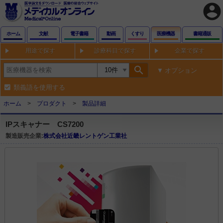
account_circle
ホーム
文献
電子書籍
動画
くすり
医療機器
書籍通販
用途で探す
診療科目で探す
企業で探す
search
オプション
類義語を使用する
ホーム
プロダクト
製品詳細
IPスキャナー CS7200
製造販売企業:
株式会社近畿レントゲン工業社