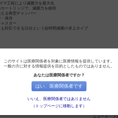
ラズマ工程により滅菌力を最大化
のカートリッジで、滅菌力を維持
使える角型チャンバー
得・保存
キャスター
にも対応できる21分という短時間滅菌の卓上タイプ
このサイトは医療関係者を対象に医療情報を提供しています。
一般の方に対する情報提供を目的としたものではありません。
あなたは医療関係者ですか？
術学会学術総会
ショー
はい、医療関係者です
ャパン&ビジネスエキスポ2020
ンタルショー
いいえ、医療関係者ではありません
20
（トップページに移動します）
ニュース・プ