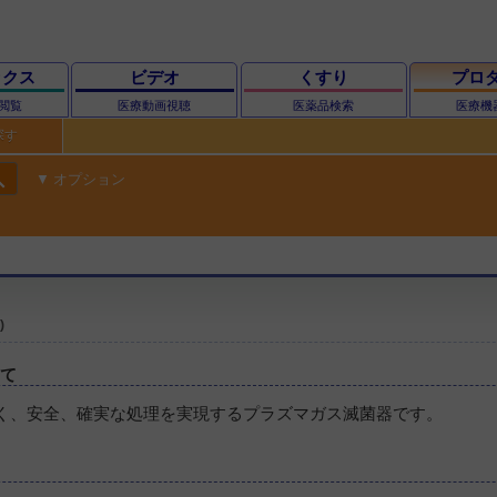
ックス
ビデオ
くすり
プロ
閲覧
医療動画視聴
医薬品検索
医療機
探す
ch
オプション
)
いて
く、安全、確実な処理を実現するプラズマガス滅菌器です。