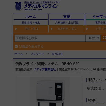
ホーム
文献
イーブ
最新情報・特集
文献検索・全文閲覧
電子書籍
用途で探す
診療科目で探す
企業で
sear
類義語を使用する
ホーム
プロダクト
製品詳細
低温プラズマ滅菌システム RENO-S20
製造販売企業:
メディア株式会社
｜製造企業:RENOSEM Co.,Ltd.社(韓国
製品につ
環境に優し
特長