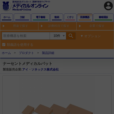
account_circle
ホーム
文献
電子書籍
動画
くすり
医療機器
書籍通販
用途で探す
診療科目で探す
企業で探す
search
オプション
類義語を使用する
ホーム
プロダクト
製品詳細
ナーセントメディカルパット
製造販売企業:
アイ・ソネックス株式会社