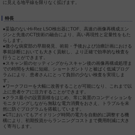
に見える地平線を限りなく拡げます。
特長
●妥協のないHi-Rez LSO検出器にTOF、高速の画像再構成エン
ジンと先進のCT技術の融合により、高い再現性と定量性をもた
らします。
●微小な病変部の早期発見、術前・予後および治療計画における
事前診断においても大きく貢献し、より正確で効率的な検査を
行うことができます。
●スキャン前のセッティングからスキャン後の画像再構成処理ま
での時間を大幅に短縮。ショートガントリと被ばく低減プログ
ラムにより、患者さんにとって負担の少ない検査を実現しま
す。
●ワークフローを大幅に改善することが可能になり、これまで以
上に患者ケアに注力することができます。
●クラス最小の設置面積をはじめ、常に装置のコンディションを
モニタリングしながら無駄な電力消費をおさえ、トラブルを未
然に防ぐプログラムを搭載しています。
●CTにおいてもアイドリング時間の電力を自動的に調整する機
構により、初期投資からランニングコストまで費用削減に大き
く寄与します。