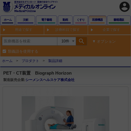
account_circle
ホーム
文献
電子書籍
動画
くすり
医療機器
書籍通販
用途で探す
診療科目で探す
企業で探す
search
オプション
類義語を使用する
ホーム
プロダクト
製品詳細
PET・CT装置 Biograph Horizon
製造販売企業:
シーメンスヘルスケア株式会社