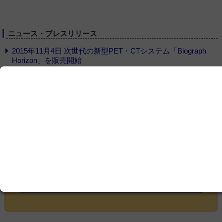
ニュース・プレスリリース
2015年11月4日 次世代の新型PET・CTシステム「Biograph
Horizon」を販売開始
ニュース・プレスリリース一覧
ここから先をご覧いただくには、
会員登録
が必
要です
この記事は会員限定です。ログインまたはご登録いた
だくと記事の続きをお読みいただけます。
ログイン画面にすすむ
会員登録にすすむ