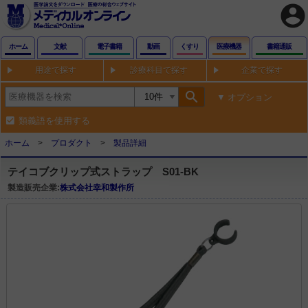
account_circle
ホーム
文献
電子書籍
動画
くすり
医療機器
書籍通販
用途で探す
診療科目で探す
企業で探す
search
オプション
類義語を使用する
ホーム
プロダクト
製品詳細
テイコブクリップ式ストラップ S01-BK
製造販売企業:
株式会社幸和製作所