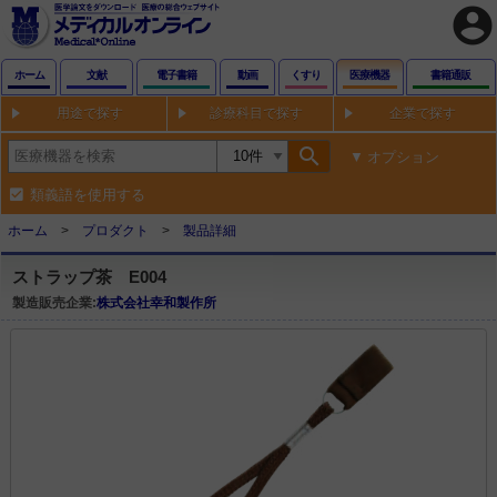
account_circle
ホーム
文献
電子書籍
動画
くすり
医療機器
書籍通販
用途で探す
診療科目で探す
企業で探す
search
オプション
類義語を使用する
ホーム
プロダクト
製品詳細
ストラップ茶 E004
製造販売企業:
株式会社幸和製作所