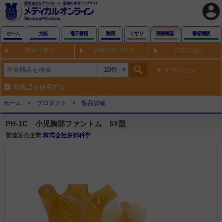
account_circle
ホーム
文献
電子書籍
動画
くすり
医療機器
書籍通販
用途で探す
診療科目で探す
企業で探す
search
オプション
類義語を使用する
ホーム
プロダクト
製品詳細
PH-1C 小児胸部ファントム 5Y型
製造販売企業:
株式会社京都科学