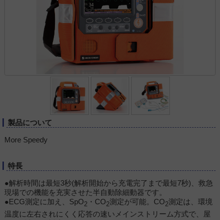
製品について
More Speedy
特長
●解析時間は最短3秒(解析開始から充電完了まで最短7秒)、救急
現場での機能を充実させた半自動除細動器です。
●ECG測定に加え、SpO
・CO
測定が可能。CO
測定は、環境
2
2
2
温度に左右されにくく応答の速いメインストリーム方式で、屋