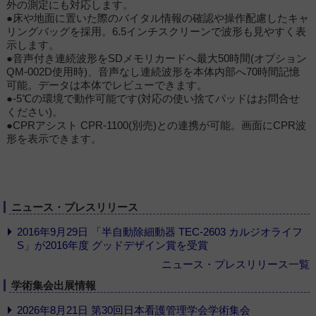
外の測定にも対応します。
●床や地面に置いた際のバイタル情報の確認や操作配慮したキャ
リングバッグを採用。6.5インチスクリーンで波形も見やすく表
示します。
●音声付き連続波形をSDメモリカードへ最大50時間(オプション
QM-002D使用時)、音声なし連続波形を本体内部へ70時間記憶
可能。データは本体でレビューできます。
●-5℃の環境で動作可能です(対応の使い捨てパッドはお問合せ
ください)。
●CPRアシスト CPR-1100(別売)との連携が可能。画面にCPR波
形を表示できます。
ニュース・プレスリリース
2016年9月29日 「半自動除細動器 TEC-2603 カルジオライフ
S」が2016年度 グッドデザイン賞を受賞
ニュース・プレスリリース一覧
学術集会出展情報
2026年8月21日 第30回日本看護管理学会学術集会