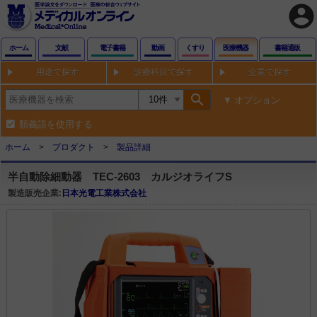
account_circle
ホーム
文献
電子書籍
動画
くすり
医療機器
書籍通販
用途で探す
診療科目で探す
企業で探す
search
オプション
類義語を使用する
ホーム
プロダクト
製品詳細
半自動除細動器 TEC-2603 カルジオライフS
製造販売企業:
日本光電工業株式会社