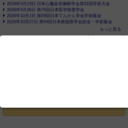
2026年9月19日 日本心臓血管麻酔学会第31回学術大会
2026年9月26日 第75回日本医学検査学会
2026年10月1日 第59回日本てんかん学会学術集会
2026年10月27日 第54回日本救急医学会総会・学術集会
もっと見る
学会カレンダー一覧
ここから先をご覧いただくには、
会員登録
が必
要です
この記事は会員限定です。ログインまたはご登録いた
だくと記事の続きをお読みいただけます。
ログイン画面にすすむ
会員登録にすすむ