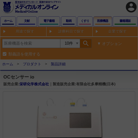
account_circle
ホーム
文献
電子書籍
動画
くすり
医療機器
書籍通販
用途で探す
診療科目で探す
企業で探す
search
オプション
類義語を使用する
ホーム
プロダクト
製品詳細
OCセンサー io
販売企業:
栄研化学株式会社
｜製造販売企業:有限会社多摩精機(日本)