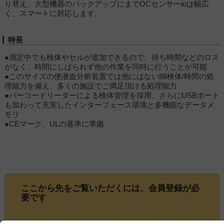
り替え、大型機器のバックアップにまでOCセンサーioは幅広
く、スマートに対応します。
特長
●測定中でも検体やセルが追加できるので、待ち時間などのロス
がなく、時間にしばられず他の作業を同時に行うことが可能
●このサイズの便潜血分析装置では他にはない88検体/時間の処
理能力を備え、多くの施設でご満足頂ける処理能力
●バーコードリーダーによる検体管理を採用。さらにUSBポート
も加わって充実したインターフェース環境と多機能なデータメ
モリ
●CEマーク、ULの基準に準拠
ここから先をご覧いただくには、
会員登録
が必
要です
この記事は会員限定です。ログインまたはご登録いた