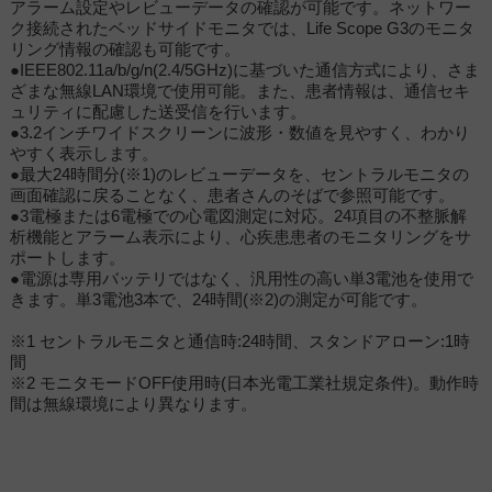
アラーム設定やレビューデータの確認が可能です。ネットワー
ク接続されたベッドサイドモニタでは、Life Scope G3のモニタ
リング情報の確認も可能です。
●IEEE802.11a/b/g/n(2.4/5GHz)に基づいた通信方式により、さま
ざまな無線LAN環境で使用可能。また、患者情報は、通信セキ
ュリティに配慮した送受信を行います。
●3.2インチワイドスクリーンに波形・数値を見やすく、わかり
やすく表示します。
●最大24時間分(※1)のレビューデータを、セントラルモニタの
画面確認に戻ることなく、患者さんのそばで参照可能です。
●3電極または6電極での心電図測定に対応。24項目の不整脈解
析機能とアラーム表示により、心疾患患者のモニタリングをサ
ポートします。
●電源は専用バッテリではなく、汎用性の高い単3電池を使用で
きます。単3電池3本で、24時間(※2)の測定が可能です。
※1 セントラルモニタと通信時:24時間、スタンドアローン:1時
間
※2 モニタモードOFF使用時(日本光電工業社規定条件)。動作時
間は無線環境により異なります。