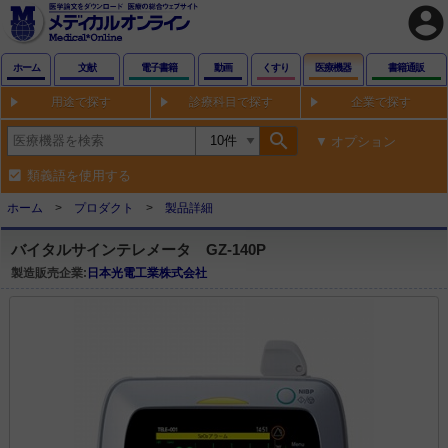
account_circle
ホーム
文献
電子書籍
動画
くすり
医療機器
書籍通販
用途で探す
診療科目で探す
企業で探す
search
オプション
類義語を使用する
ホーム
プロダクト
製品詳細
バイタルサインテレメータ GZ-140P
製造販売企業:
日本光電工業株式会社