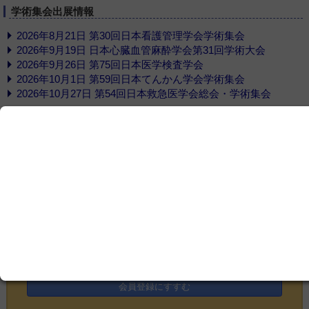
学術集会出展情報
2026年8月21日 第30回日本看護管理学会学術集会
2026年9月19日 日本心臓血管麻酔学会第31回学術大会
2026年9月26日 第75回日本医学検査学会
2026年10月1日 第59回日本てんかん学会学術集会
2026年10月27日 第54回日本救急医学会総会・学術集会
もっと見る
学会カレンダー一覧
ここから先をご覧いただくには、
会員登録
が必
要です
この記事は会員限定です。ログインまたはご登録いた
だくと記事の続きをお読みいただけます。
ログイン画面にすすむ
会員登録にすすむ