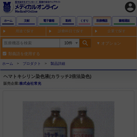
account_circle
ホーム
文献
電子書籍
動画
くすり
医療機器
書籍通販
用途で探す
診療科目で探す
企業で探す
search
オプション
類義語を使用する
ホーム
プロダクト
製品詳細
ヘマトキシリン染色液(カラッチ2倍法染色)
販売企業:
株式会社常光