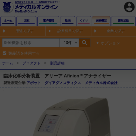
account_circle
ホーム
文献
電子書籍
動画
くすり
医療機器
書籍通販
用途で探す
診療科目で探す
企業で探す
search
オプション
類義語を使用する
ホーム
プロダクト
製品詳細
臨床化学分析装置 アリーア Afinion™アナライザー
製造販売企業:
アボット ダイアグノスティクス メディカル株式会社