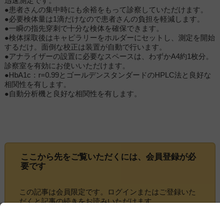
迅速測定です。
●患者さんの集中時にも余裕をもって診察していただけます。
●必要検体量は1滴だけなので患者さんの負担を軽減します。
●一瞬の指先穿刺で十分な検体を確保できます。
●検体採取後はキャピラリーをホルダーにセットし、測定を開始
するだけ。面倒な校正は装置が自動で行います。
●アナライザーの設置に必要なスペースは、わずかA4約1枚分。
診察室を有効にお使いいただけます。
●HbA1c：r=0.99とゴールデンスタンダードのHPLC法と良好な
相関性を有します。
●自動分析機と良好な相関性を有します。
ここから先をご覧いただくには、
会員登録
が必
要です
この記事は会員限定です。ログインまたはご登録いた
だくと記事の続きをお読みいただけます。