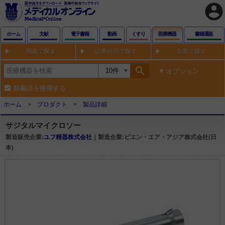
account_circle
ホーム
文献
電子書籍
動画
くすり
医療機器
書籍通販
用途で探す
診療科目で探す
企業で探す
search
オプション
類義語を使用する
ホーム
プロダクト
製品詳細
サジタルマイクロソー
製造販売企業:
ユフ精器株式会社
｜製造企業:ビエン・エア・アジア株式会社(日
本)