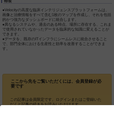
特長
●Velocityの高度な臨床インテリジェンスプラットフォームは、
画像と治療情報をすべて含む1枚のマップを作成し、それを包括
的かつ強力なダッシュボードに統合します。
●異なるシステムや、過去のある時点、場所に存在する、これま
で使用されていなかったデータを臨床的な知識に変えることが
できます。
●データを、既存のITインフラにシームレスに統合させること
で、部門全体における生産性と効率を改善することができま
す。
ここから先をご覧いただくには、
会員登録
が必
要です
この記事は会員限定です。ログインまたはご登録いた
だくと記事の続きをお読みいただけます。