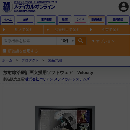
account_circle
ホーム
文献
電子書籍
動画
くすり
医療機器
書籍通販
用途で探す
診療科目で探す
企業で探す
search
オプション
類義語を使用する
ホーム
プロダクト
製品詳細
放射線治療計画支援用ソフトウェア Velocity
製造販売企業:
株式会社バリアン メディカル システムズ