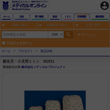
account_circle
ホーム
文献
電子書籍
動画
くすり
医療機器
書籍通販
用途で探す
診療科目で探す
企業で探す
search
オプション
類義語を使用する
ホーム
プロダクト
製品詳細
新生児・小児用ミトン W2811
製造販売企業:
株式会社メディカルプロジェクト