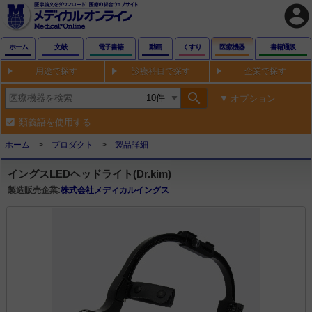
account_circle
ホーム
文献
電子書籍
動画
くすり
医療機器
書籍通販
用途で探す
診療科目で探す
企業で探す
search
オプション
類義語を使用する
ホーム
プロダクト
製品詳細
イングスLEDヘッドライト(Dr.kim)
製造販売企業:
株式会社メディカルイングス