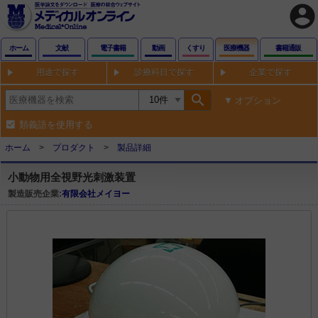
account_circle
ホーム
文献
電子書籍
動画
くすり
医療機器
書籍通販
用途で探す
診療科目で探す
企業で探す
search
オプション
類義語を使用する
ホーム
プロダクト
製品詳細
小動物用全視野光刺激装置
製造販売企業:
有限会社メイヨー