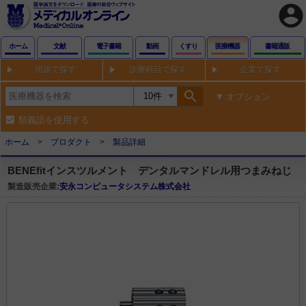
account_circle
ホーム
文献
電子書籍
動画
くすり
医療機器
書籍通販
用途で探す
診療科目で探す
企業で探す
search
オプション
類義語を使用する
ホーム
プロダクト
製品詳細
BENEfitインスツルメント デンタルマンドレル用つまみねじ
製造販売企業:
安永コンピュータシステム株式会社