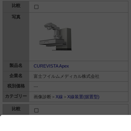
CUREVISTA Apex
富士フイルムメディカル株式会社
---
画像診断＞
X線
＞
X線装置(据置型)