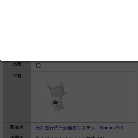
RADREX DRite
キヤノンメディカルシステムズ株式会社
---
画像診断＞
X線
＞
X線装置(据置型)
天井走行式一般撮影システム RadnextSX