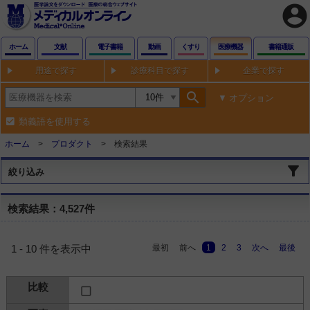
account_circle
ホーム
文献
電子書籍
動画
くすり
医療機器
書籍通販
用途で探す
診療科目で探す
企業で探す
search
オプション
類義語を使用する
ホーム
プロダクト
検索結果
絞り込み
検索結果：4,527件
最初
前へ
1
2
3
次へ
最後
1 - 10 件を表示中