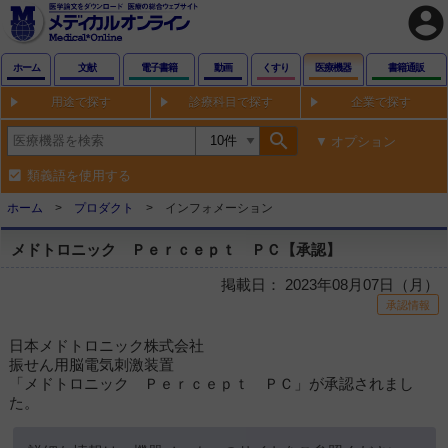
account_circle
ホーム
文献
電子書籍
動画
くすり
医療機器
書籍通販
用途で探す
診療科目で探す
企業で探す
search
オプション
類義語を使用する
ホーム
プロダクト
インフォメーション
メドトロニック Ｐｅｒｃｅｐｔ ＰＣ【承認】
掲載日： 2023年08月07日（月）
承認情報
日本メドトロニック株式会社
振せん用脳電気刺激装置
「メドトロニック Ｐｅｒｃｅｐｔ ＰＣ」が承認されまし
た。