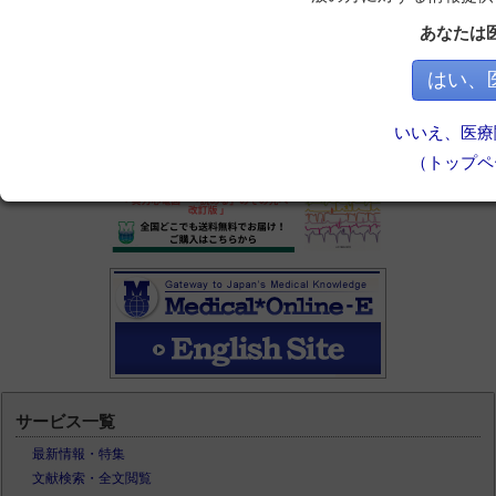
あなたは
はい、
いいえ、医療
（トップペ
サービス一覧
最新情報・特集
文献検索・全文閲覧