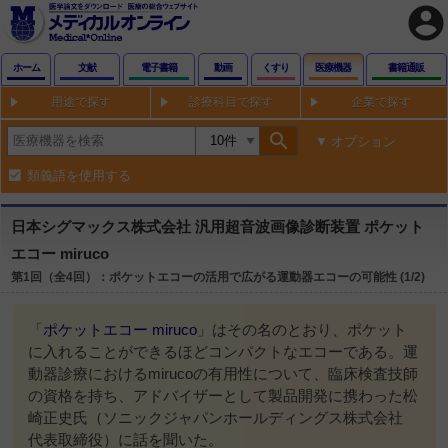
account_circle
ホーム
文献
電子書籍
動画
くすり
医療機器
書籍通販
用途で探す
診療科目で探す
企業で探す
search
オプション
類義語を使用する
日本シグマックス株式会社 汎用超音波画像診断装置 ポケット
エコー miruco
第1回（全4回）：ポケットエコーの活用で広がる運動器エコーの可能性 (1/2)
「
ポケットエコー miruco
」はその名のとおり、ポケット
に入れることができるほどコンパクトなエコーである。運
動器診療におけるmirucoの有用性について、臨床検査技師
の資格を持ち、アドバイザーとして製品開発に携わった松
崎正史氏（ソニックジャパンホールディングス株式会社
代表取締役）に話を聞いた。