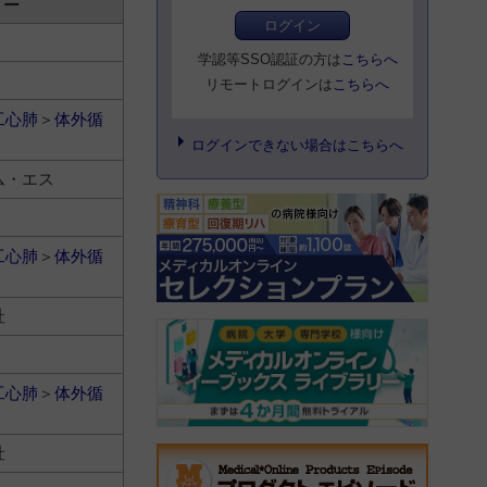
リー
ログイン
学認等SSO認証の方は
こちらへ
リモートログインは
こちらへ
工心肺
＞
体外循
ログインできない場合はこちらへ
ム・エス
工心肺
＞
体外循
社
工心肺
＞
体外循
社