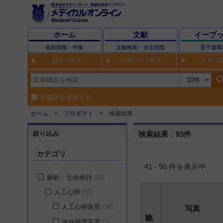
ホーム
文献
イーブ
最新情報・特集
文献検索・全文閲覧
電子書籍
用途で探す
診療科目で探す
企業で
sear
類義語を使用する
ホーム
プロダクト
検索結果
絞り込み
検索結果：93件
カテゴリ
41 - 50 件を表示中
麻酔・生命維持
93
人工心肺
93
人工心肺装置
36
写真
体外循環装置
7