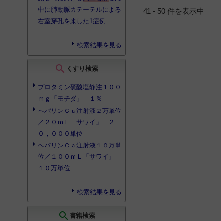
中に肺動脈カテーテルによる
41 - 50 件を表示中
右室穿孔を来した1症例
検索結果を見る
search
くすり検索
プロタミン硫酸塩静注１００
ｍｇ「モチダ」 １％
ヘパリンＣａ注射液２万単位
／２０ｍＬ「サワイ」 ２
０，０００単位
ヘパリンＣａ注射液１０万単
位／１００ｍＬ「サワイ」
１０万単位
検索結果を見る
search
書籍検索