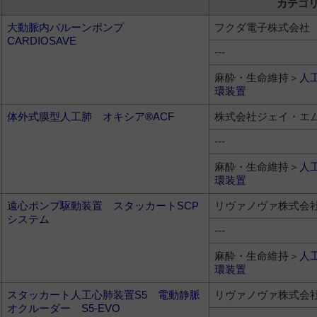
カテゴ
大動脈内バルーンポンプ
フクダ電子株式会社
CARDIOSAVE
---
麻酔・生命維持＞
人
環装置
体外式膜型人工肺 オキシア®ACF
株式会社ジェイ・エ
---
麻酔・生命維持＞
人
環装置
遠心ポンプ駆動装置 スタッカートSCP
リヴァノヴァ株式会
システム
---
麻酔・生命維持＞
人
環装置
スタッカート人工心肺装置S5 電動静脈
リヴァノヴァ株式会
オクルーダー S5-EVO