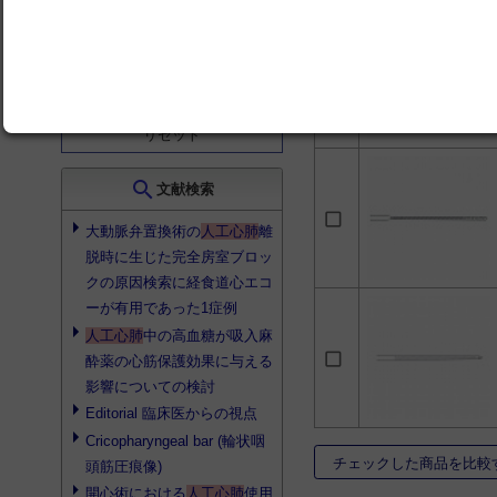
アヴァント
3
動脈フィルター一体型
人工肺 シンセシス
3
A.L.One AF Plus
2
search
絞り込む
KIDS 動脈フィルター
リセット
2
アヴァント フィジオ
search
文献検索
2
イオス フィジオ
2
大動脈弁置換術の
人工心肺
離
脱時に生じた完全房室ブロッ
ディデェコ
2
クの原因検索に経食道心エコ
人工心肺用回路システ
ム
2
ーが有用であった1症例
人工心肺
中の高血糖が吸入麻
心室ベントカニューレ
2
酔薬の心筋保護効果に与える
影響についての検討
熱交換器 HIPEX
2
Editorial 臨床医からの視点
Cricopharyngeal bar (輪状咽
チェックした商品を比較
頭筋圧痕像)
開心術における
人工心肺
使用