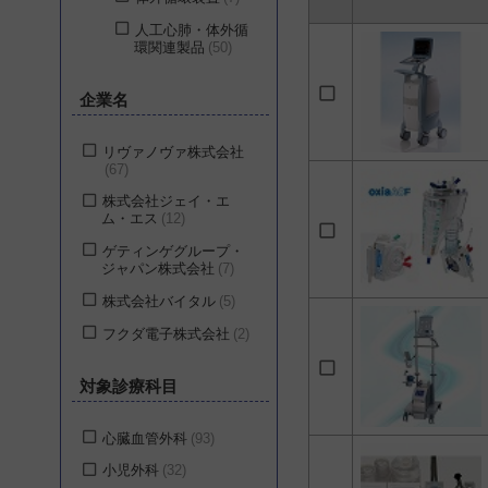
人工心肺・体外循
環関連製品
50
企業名
リヴァノヴァ株式会社
67
株式会社ジェイ・エ
ム・エス
12
ゲティンゲグループ・
ジャパン株式会社
7
株式会社バイタル
5
フクダ電子株式会社
2
対象診療科目
心臓血管外科
93
小児外科
32