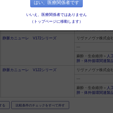
はい、医療関係者です
大動脈カニューレ A252シリーズ
リヴァノヴァ株式会
いいえ、医療関係者ではありません
---
（トップページに移動します）
麻酔・生命維持＞
人
肺・体外循環関連製
静脈カニューレ V172シリーズ
リヴァノヴァ株式会
---
麻酔・生命維持＞
人
肺・体外循環関連製
静脈カニューレ V122シリーズ
リヴァノヴァ株式会
---
麻酔・生命維持＞
人
肺・体外循環関連製
する
比較条件のチェックをすべて外す