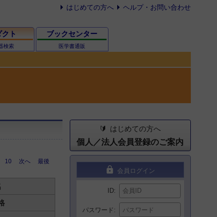
はじめての方へ
ヘルプ・お問い合わせ
ダクト
ブックセンター
器検索
医学書通販
はじめての方へ
個人／法人会員登録のご案内
10
次へ
最後
lock
会員ログイン
名
ID
格
パスワード