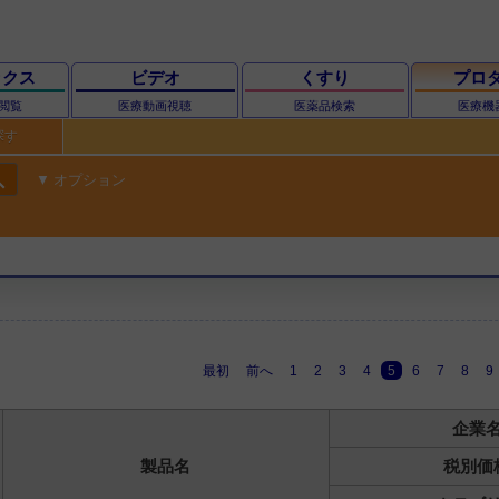
ックス
ビデオ
くすり
プロ
閲覧
医療動画視聴
医薬品検索
医療機
探す
ch
オプション
最初
前へ
1
2
3
4
5
6
7
8
9
企業
製品名
税別価