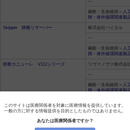
---
麻酔・生命維持＞
人
肺・体外循環関連製
Skipper 静脈リザーバー
株式会社バイタル
---
麻酔・生命維持＞
人
肺・体外循環関連製
静脈カニューレ V112シリーズ
リヴァノヴァ株式会
---
麻酔・生命維持＞
人
肺・体外循環関連製
静脈カニューレ V132シリーズ
リヴァノヴァ株式会
このサイトは医療関係者を対象に医療情報を提供しています。
一般の方に対する情報提供を目的としたものではありません。
---
あなたは医療関係者ですか？
麻酔・生命維持＞
人
肺・体外循環関連製