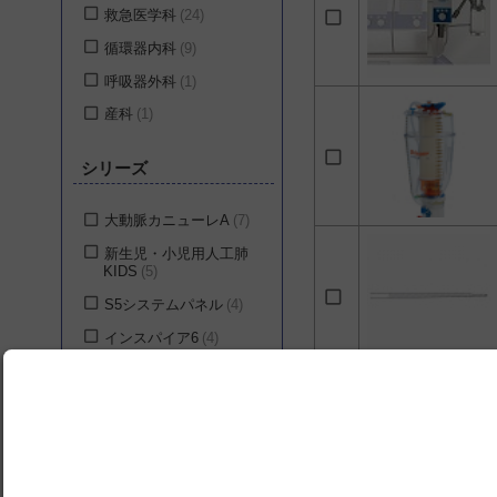
救急医学科
24
循環器内科
9
呼吸器外科
1
産科
1
シリーズ
大動脈カニューレA
7
新生児・小児用人工肺
KIDS
5
S5システムパネル
4
インスパイア6
4
インスパイア8
4
冠動脈カニューレ
4
静脈カニューレV
4
S5コンソール
3