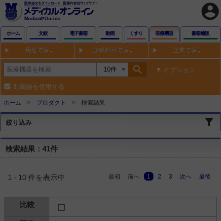
account_circle
ホーム
文献
電子書籍
動画
くすり
医療機器
書籍通販
用途で探す
診療科目で探す
企業で探す
search
オプション
類義語を使用する
ホーム
プロダクト
検索結果
絞り込み
検索結果：41件
最初
前へ
1
2
3
次へ
最後
1 - 10 件を表示中