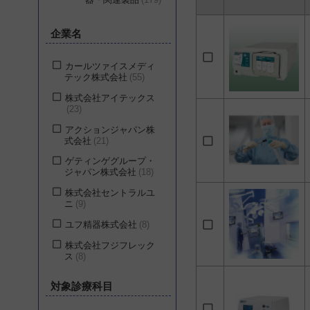
企業名
カールツァイスメディ
テック株式会社
55
株式会社アイテックス
23
アクションジャパン株
式会社
21
ゲティンゲグループ・
ジャパン株式会社
18
株式会社セントラルユ
ニ
9
ユフ精器株式会社
8
株式会社フジフレック
ス
8
株式会社名優
8
対象診療科目
メドライン・ジャパン
合同会社
6