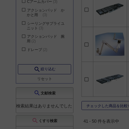
Cアームカバー
3
産科
65
株式会社ナイツ
1
アクションパッド か
気管食道科
59
かと用
3
皮膚科
55
シーリングサプライユ
ニット
3
美容外科
50
アクションパッド 腕
その他（教育・介護・
用
2
獣医関係）
50
ドレープ
2
小児科
35
放射線科
33
麻酔科
27
search
絞り込む
循環器内科
26
リセット
消化器内科
16
search
文献検索
スポーツ医学
15
呼吸器内科
14
検索結果はありませんでした
チェックした商品を比較
腎臓・内分泌・代謝内
科
14
search
くすり検索
41 - 50 件を表示中
血液内科
14