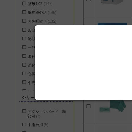
整形外科
147
ドレーゲルジャパン株
脳神経外科
145
式会社
4
耳鼻咽喉科
132
タカラベルモント株式
会社
3
形成外科
77
Arthrex Japan合同会社
泌尿器科
75
3
一般外科
72
山田医療照明株式会社
3
眼科
71
株式会社ユニメディッ
消化器外科
68
ク
3
心臓血管外科
68
株式会社NEXUS-Arc
2
小児外科
68
タカノ株式会社
2
婦人科
68
川本産業株式会社
2
シリーズ
歯科・口腔外科
68
株式会社ニチイ学館
1
救急医学科
67
ステリスジャパン株式
アクションパッド 頭
会社
1
部用
7
呼吸器外科
66
ウェルチ・アレン・ジ
手術台用
5
乳腺・内分泌外科
65
ャパン株式会社
1