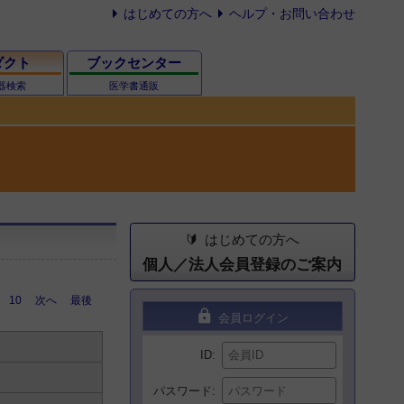
はじめての方へ
ヘルプ・お問い合わせ
ダクト
ブックセンター
器検索
医学書通販
はじめての方へ
個人／法人会員登録のご案内
10
次へ
最後
lock
会員ログイン
ID
パスワード