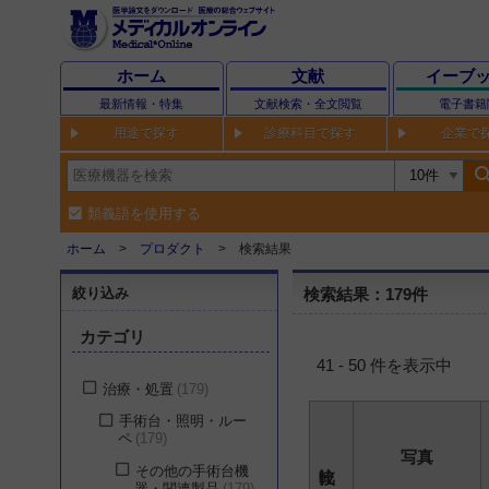
ホーム
文献
イーブ
最新情報・特集
文献検索・全文閲覧
電子書籍
用途で探す
診療科目で探す
企業で
sear
類義語を使用する
ホーム
プロダクト
検索結果
絞り込み
検索結果：179件
カテゴリ
41 - 50 件を表示中
治療・処置
179
手術台・照明・ルー
ペ
179
写真
その他の手術台機
器・関連製品
179