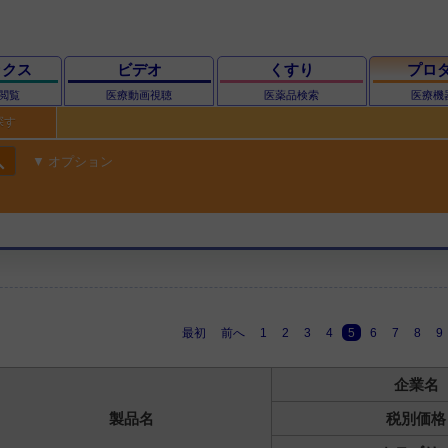
ックス
ビデオ
くすり
プロ
閲覧
医療動画視聴
医薬品検索
医療機
探す
ch
オプション
最初
前へ
1
2
3
4
5
6
7
8
9
企業名
製品名
税別価格