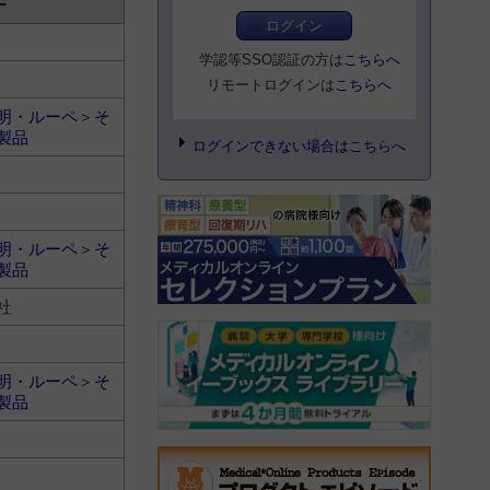
ー
ログイン
学認等SSO認証の方は
こちらへ
リモートログインは
こちらへ
明・ルーペ
＞
そ
製品
ログインできない場合はこちらへ
明・ルーペ
＞
そ
製品
社
明・ルーペ
＞
そ
製品