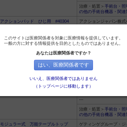
治療・処置＞
手術台・照
の他の手術台機器・関連
アクションパッド ひじ用 #40304
アクションジャパン株式
22,000円
このサイトは医療関係者を対象に医療情報を提供しています。
治療・処置＞
手術台・照
一般の方に対する情報提供を目的としたものではありません。
の他の手術台機器・関連
あなたは医療関係者ですか？
アクションパッド 下肢用 #40500
アクションジャパン株式
はい、医療関係者です
39,000円
治療・処置＞
手術台・照
いいえ、医療関係者ではありません
の他の手術台機器・関連
（トップページに移動します）
器械台カバー
川本産業株式会社
---
治療・処置＞
手術台・照
の他の手術台機器・関連
モジュラー式 万能テーブルトップ
ゲティンゲグループ・ジ