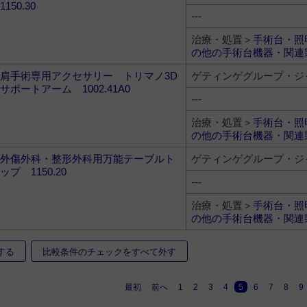
1150.30
---
治療・処置＞
手術台・照
の他の手術台機器・関連
肩手術専用アクセサリー トリマノ3D
ゲティンゲグループ・ジ
サポートアーム 1002.41A0
---
治療・処置＞
手術台・照
の他の手術台機器・関連
外傷外科・整形外科用万能テーブルト
ゲティンゲグループ・ジ
ップ 1150.20
---
治療・処置＞
手術台・照
の他の手術台機器・関連
する
比較条件のチェックをすべて外す
最初
前へ
1
2
3
4
5
6
7
8
9